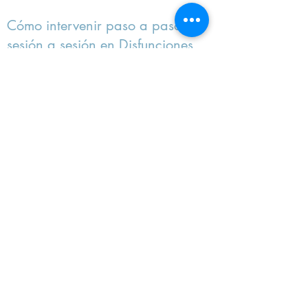
Cómo intervenir paso a paso y
sesión a sesión en Disfunciones
Sexuales
2010
Cómo intervenir paso a paso y
sesión a sesión en Trastornos de
Ansiedad
2010
Cómo intervenir paso a paso y
sesión a sesión en Trastornos del
Estado del Ánimo